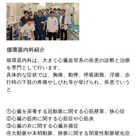
循環器内科紹介
循環器内科は、大きく心臓血管系の疾患の診断と治療
を専門として行います。
具体的な症状では、胸痛、動悸、呼吸困難、浮腫、歩
行時の下肢の疼痛やしびれ等が挙げられ、疾患でいう
と
①心臓を栄養する冠動脈に関する心筋梗塞、狭心症
②心臓の筋肉に関する心筋症や心筋炎
③心臓の弁に関する心臓弁膜症
④大動脈や末梢動脈、静脈に関する閉塞性動脈硬化症